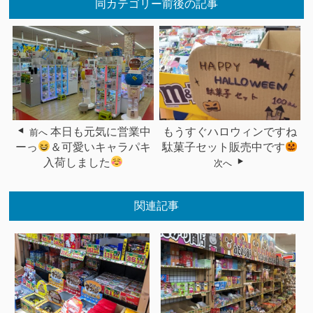
同カテゴリー前後の記事
本日も元気に営業中
もうすぐハロウィンですね
前へ
ーっ
＆可愛いキャラパキ
駄菓子セット販売中です
入荷しました
次へ
関連記事