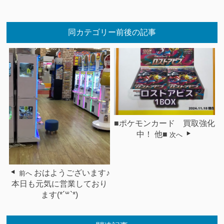
同カテゴリー前後の記事
■ポケモンカード 買取強化
中！ 他■
次へ
おはようございます♪
前へ
本日も元気に営業しており
ます(*´꒳`*)