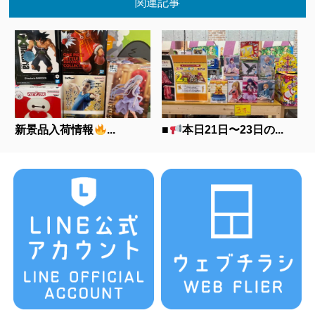
関連記事
新景品入荷情報
...
■
本日21日〜23日の...