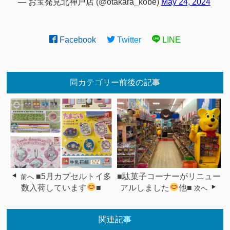
— お宝発見北神戸店 (@otakara_kobe)
May 24, 2024
Facebook
Twitter
LINE
同カテゴリー前後の記事
■5月カプセルトイ多
■駄菓子コーナーがリニュー
前へ
数入荷しています
■
アルしました
他■
次へ
関連記事