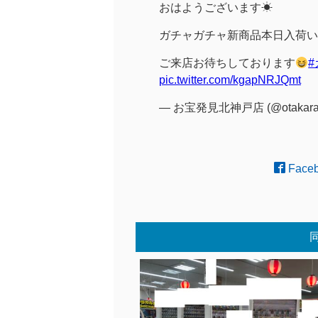
おはようございます☀
ガチャガチャ新商品本日入荷いた
ご来店お待ちしております
pic.twitter.com/kgapNRJQmt
— お宝発見北神戸店 (@otakara
Face