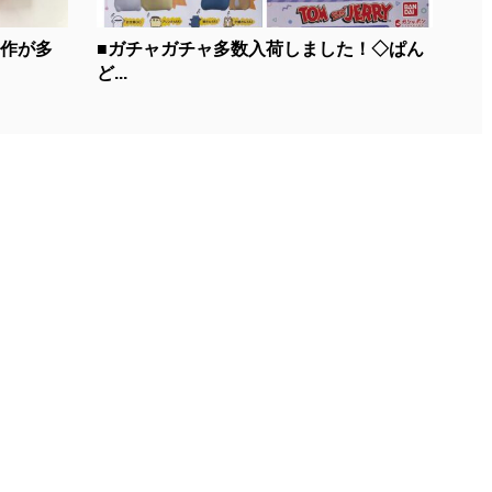
新作が多
■ガチャガチャ多数入荷しました！◇ぱん
ど...