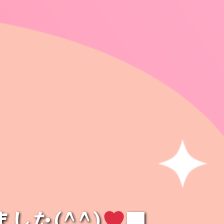
した(^^)
■