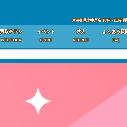
お宝発見北神戸店 10時～21時(買
買取チラシ
イベント
求人
よくある質
WEB FLIER
EVENT
RECRUIT
FAQ