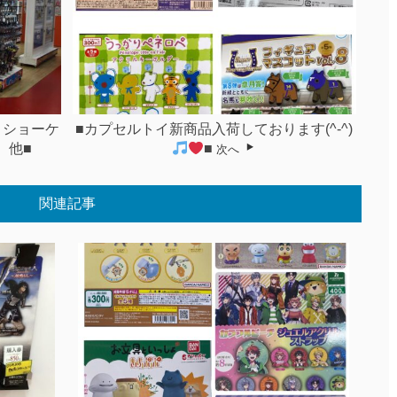
 ショーケ
■カプセルトイ新商品入荷しております(^-^)
 他■
■
次へ
関連記事