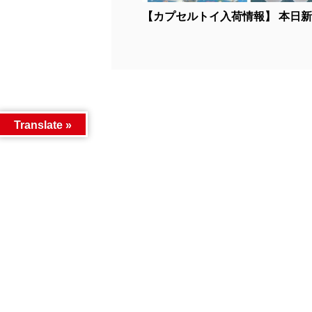
【カプセルトイ入荷情報】 本日新商
Translate »