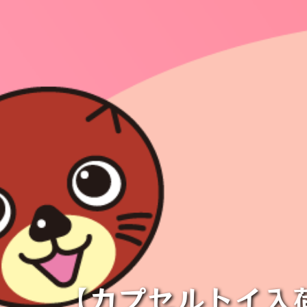
【カプセルトイ入