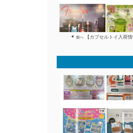
【カプセルトイ入荷情
前へ