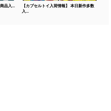
品入...
【カプセルトイ入荷情報】 本日新作多数
入...