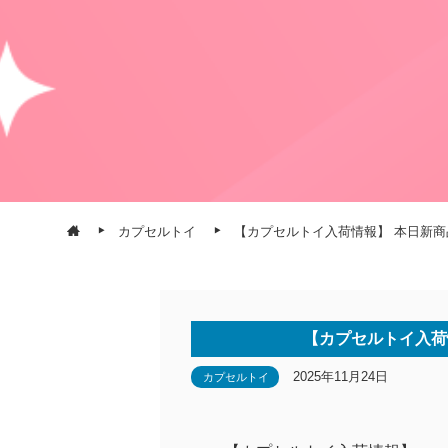
カプセルトイ
【カプセルトイ入荷情報】 本日新
【カプセルトイ入荷
2025年11月24日
カプセルトイ