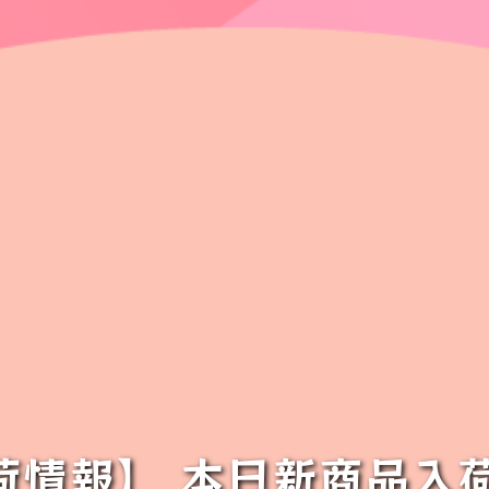
荷情報】 本日新商品入