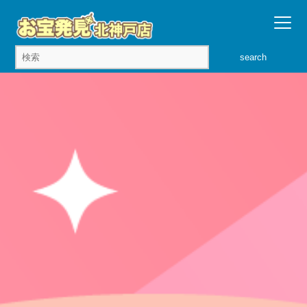
search