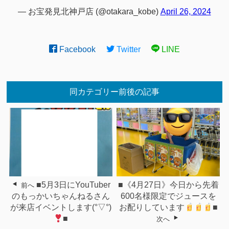
— お宝発見北神戸店 (@otakara_kobe)
April 26, 2024
Facebook
Twitter
LINE
同カテゴリー前後の記事
■5月3日にYouTuber
■《4月27日》今日から先着
前へ
のもっかいちゃんねるさん
600名様限定でジュースを
が来店イベントします(°▽°)
お配りしています
■
■
次へ