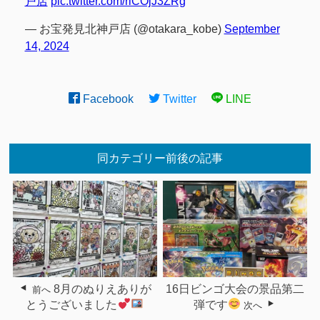
戸店
pic.twitter.com/riCOjJ3ZRg
— お宝発見北神戸店 (@otakara_kobe)
September
14, 2024
Facebook
Twitter
LINE
同カテゴリー前後の記事
8月のぬりえありが
16日ビンゴ大会の景品第二
前へ
とうございました
弾です
次へ