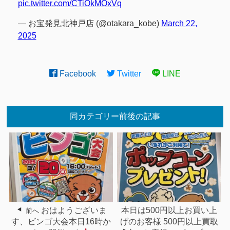
pic.twitter.com/CTiOkMOxVq
— お宝発見北神戸店 (@otakara_kobe)
March 22,
2025
Facebook
Twitter
LINE
同カテゴリー前後の記事
おはようございま
本日は500円以上お買い上
前へ
す、ビンゴ大会本日16時か
げのお客様 500円以上買取