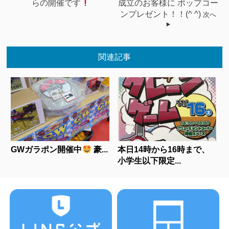
らの開催です
成立のお客様に ポップコー
ンプレゼント！！(^ ^)
次へ
関連記事
GWガラポン開催中
豪...
本日14時から16時まで、
小学生以下限定...