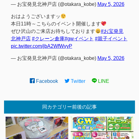
— お宝発見北神戸店 (@otakara_kobe)
May 5, 2026
おはようございますッ
本日11時～こちらのイベント開催します
ぜひ沢山のご来店お待ちしております
#お宝発見
北神戸店
#クレーン倉庫
#gwイベント
#親子イベント
pic.twitter.com/jbA2WfWvyP
— お宝発見北神戸店 (@otakara_kobe)
May 5, 2026
Facebook
Twitter
LINE
同カテゴリー前後の記事