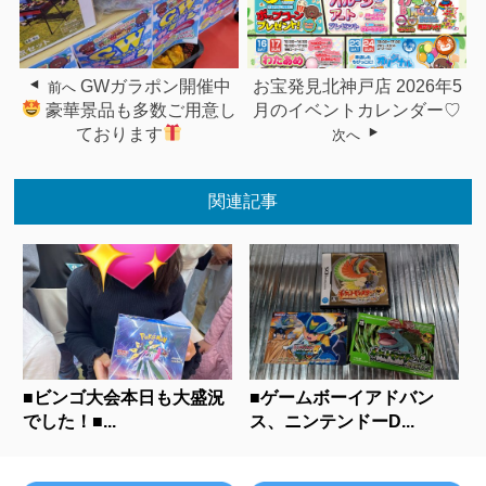
GWガラポン開催中
お宝発見北神戸店 2026年5
前へ
豪華景品も多数ご用意し
月のイベントカレンダー♡
ております
次へ
関連記事
■ビンゴ大会本日も大盛況
■ゲームボーイアドバン
でした！■...
ス、ニンテンドーD...