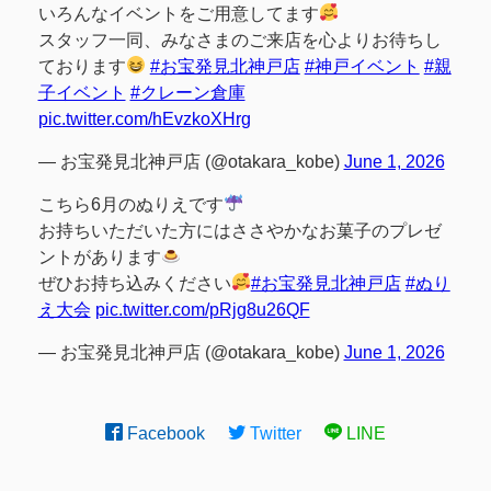
いろんなイベントをご用意してます
スタッフ一同、みなさまのご来店を心よりお待ちし
ております
#お宝発見北神戸店
#神戸イベント
#親
子イベント
#クレーン倉庫
pic.twitter.com/hEvzkoXHrg
— お宝発見北神戸店 (@otakara_kobe)
June 1, 2026
こちら6月のぬりえです
お持ちいただいた方にはささやかなお菓子のプレゼ
ントがあります
ぜひお持ち込みください
#お宝発見北神戸店
#ぬり
え大会
pic.twitter.com/pRjg8u26QF
— お宝発見北神戸店 (@otakara_kobe)
June 1, 2026
Facebook
Twitter
LINE