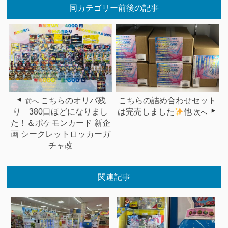
同カテゴリー前後の記事
こちらのオリパ残
こちらの詰め合わせセット
前へ
り 380口ほどになりまし
は完売しました
他
次へ
た！＆ポケモンカード 新企
画 シークレットロッカーガ
チャ改
関連記事