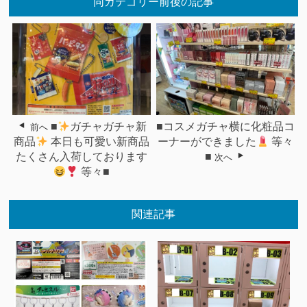
同カテゴリー前後の記事
■
ガチャガチャ新
■コスメガチャ横に化粧品コ
前へ
商品
本日も可愛い新商品
ーナーができました
等々
たくさん入荷しております
■
次へ
等々■
関連記事