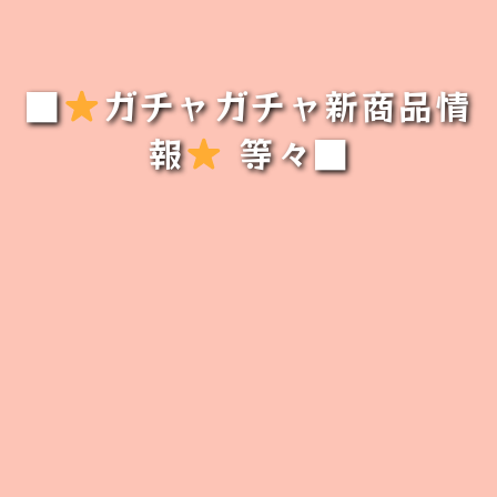
■
ガチャガチャ新商品情
報
等々■