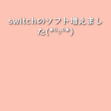
switchのソフト増えまし
た(*⁰▿⁰*)