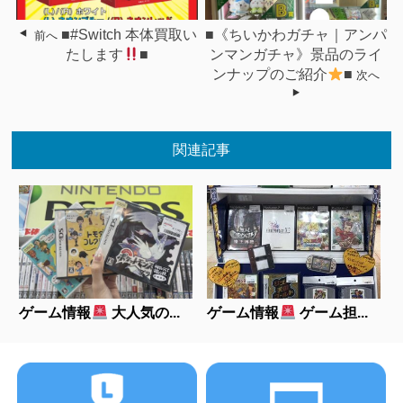
■#Switch 本体買取い
■《ちいかわガチャ｜アンパ
前へ
たします
■
ンマンガチャ》景品のライ
ンナップのご紹介
■
次へ
関連記事
ゲーム情報
大人気の...
ゲーム情報
ゲーム担...