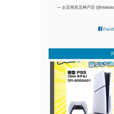
— お宝発見北神戸店 (@otakara
Face