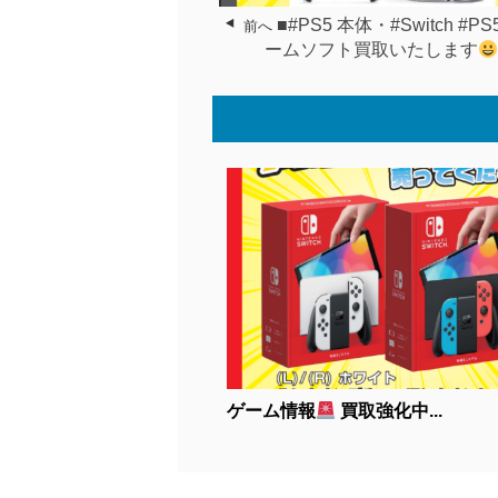
■#PS5 本体・#Switch #PS
前へ
ームソフト買取いたします
ゲーム情報
買取強化中...