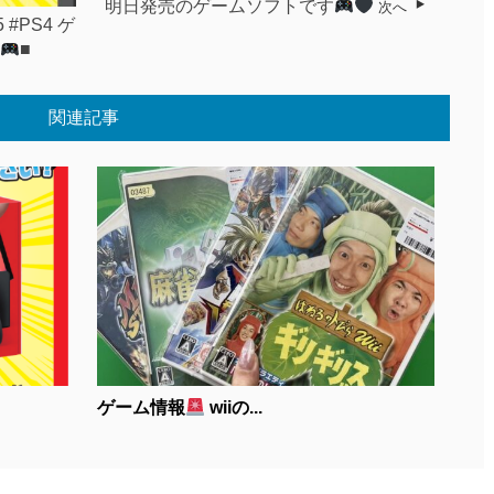
明日発売のゲームソフトです
次へ
5 #PS4 ゲ
■
関連記事
ゲーム情報
wiiの...