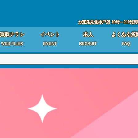
お宝発見北神戸店 10時～21時(買
買取チラシ
イベント
求人
よくある質
WEB FLIER
EVENT
RECRUIT
FAQ