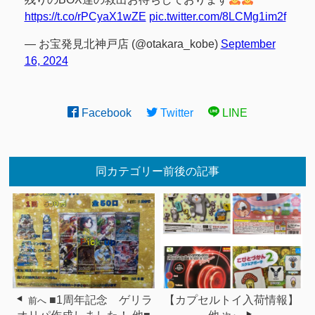
https://t.co/rPCyaX1wZE
pic.twitter.com/8LCMg1im2f
— お宝発見北神戸店 (@otakara_kobe)
September
16, 2024
Facebook
Twitter
LINE
同カテゴリー前後の記事
■1周年記念 ゲリラ
【カプセルトイ入荷情報】
前へ