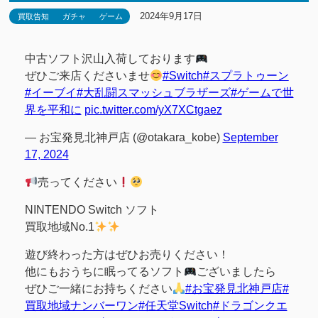
2024年9月17日
買取告知
ガチャ
ゲーム
中古ソフト沢山入荷しております
ぜひご来店くださいませ
#Switch
#スプラトゥーン
#イーブイ
#大乱闘スマッシュブラザーズ
#ゲームで世
界を平和に
pic.twitter.com/yX7XCtgaez
— お宝発見北神戸店 (@otakara_kobe)
September
17, 2024
売ってください
NINTENDO Switch ソフト
買取地域No.1
遊び終わった方はぜひお売りください！
他にもおうちに眠ってるソフト
ございましたら
ぜひご一緒にお持ちください
#お宝発見北神戸店
#
買取地域ナンバーワン
#任天堂Switch
#ドラゴンクエ