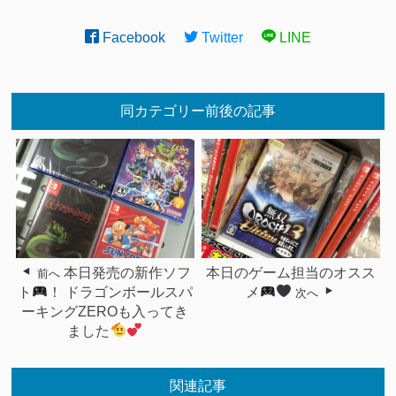
Facebook
Twitter
LINE
同カテゴリー前後の記事
本日発売の新作ソフ
本日のゲーム担当のオスス
前へ
ト
！ ドラゴンボールスパ
メ
次へ
ーキングZEROも入ってき
ました
関連記事