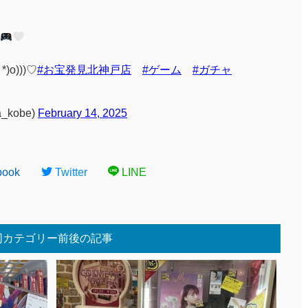
)o)))♡
#お宝発見北神戸店
#ゲーム
#ガチャ
_kobe)
February 14, 2025
book
Twitter
LINE
同カテゴリー前後の記事