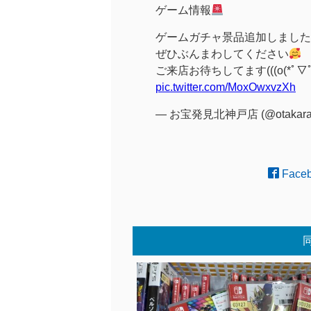
ゲーム情報
ゲームガチャ景品追加しました
ぜひぶんまわしてください
ご来店お待ちしてます(((o(*ﾟ▽ﾟ*
pic.twitter.com/MoxOwxvzXh
— お宝発見北神戸店 (@otakara
Face