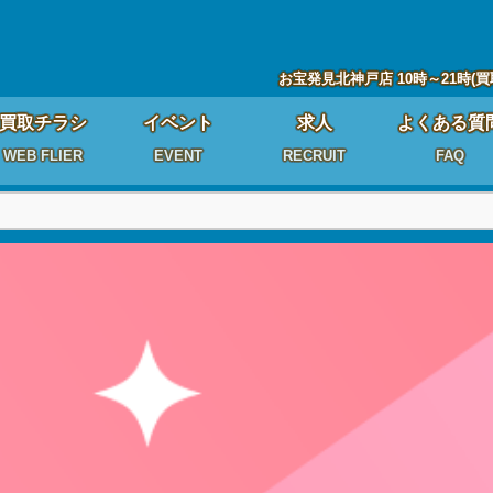
お宝発見北神戸店 10時～21時(買
買取チラシ
イベント
求人
よくある質
WEB FLIER
EVENT
RECRUIT
FAQ