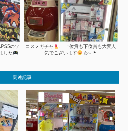
4.PS5のソ
コスメガチャ
、 上位賞も下位賞も大変人
ました
気でございます
次へ
関連記事