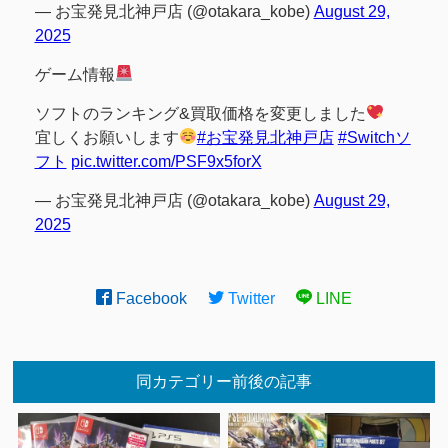
— お宝発見北神戸店 (@otakara_kobe)
August 29,
2025
ゲーム情報
ソフトのランキング&買取価格を変更しました
宜しくお願いします
#お宝発見北神戸店
#Switchソ
フト
pic.twitter.com/PSF9x5forX
— お宝発見北神戸店 (@otakara_kobe)
August 29,
2025
Facebook
Twitter
LINE
同カテゴリー前後の記事