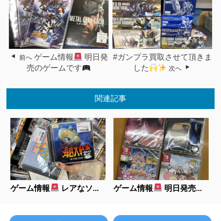
ゲーム情報
明日発
#ガンプラ買取させて頂きま
前へ
売のゲームです
した
次へ
関連記事
ゲーム情報
レアなソ...
ゲーム情報
明日発売...