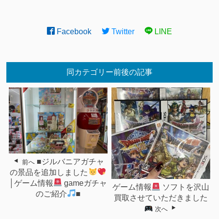
Facebook
Twitter
LINE
同カテゴリー前後の記事
■ジルバニアガチャ
前へ
の景品を追加しました
│ゲーム情報
gameガチャ
ゲーム情報
ソフトを沢山
のご紹介
■
買取させていただきました
次へ