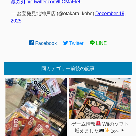
滅の刃
pic.twitter.com/tllOMaFIeL
— お宝発見北神戸店 (@otakara_kobe)
December 19,
2025
Facebook
Twitter
LINE
同カテゴリー前後の記事
ゲーム情報
Wiiのソフト
増えました
次へ