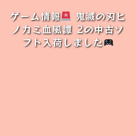
ゲーム情報
鬼滅の刃ヒ
ノカミ血風譚 2の中古ソ
フト入荷しました