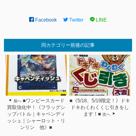
Facebook
Twitter
LINE
同カテゴリー前後の記事
■ワンピースカード
■《5/18、5/19限定！》ドキ
前へ
買取強化中！《フラッグシ
ドキわくわくくじ引きをし
ップバトル｜キャベンディ
ます！■
次へ
ッシュ｜シャーロット・リ
ンリン 他》■