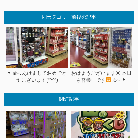
同カテゴリー前後の記事
あけましておめでと
おはようございます☀ 本日
前へ
う ございます(*^^*)
も営業中です
次へ
関連記事