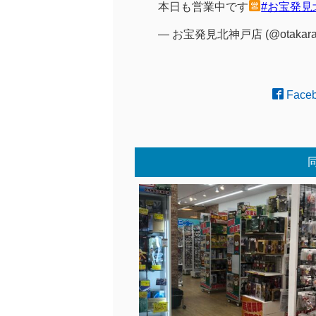
本日も営業中です
#お宝発見
— お宝発見北神戸店 (@otakara
Face