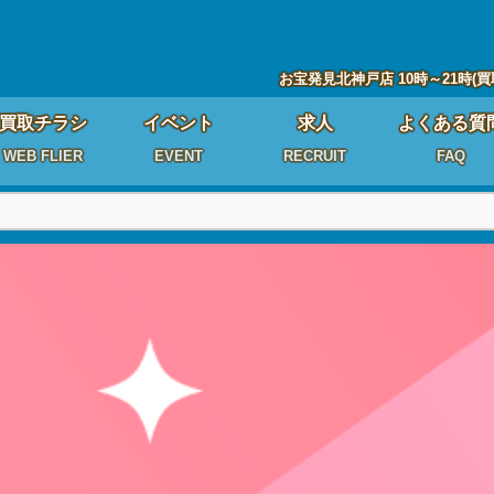
お宝発見北神戸店 10時～21時(買
買取チラシ
イベント
求人
よくある質
WEB FLIER
EVENT
RECRUIT
FAQ