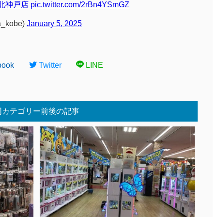
北神戸店
pic.twitter.com/2rBn4YSmGZ
_kobe)
January 5, 2025
book
Twitter
LINE
同カテゴリー前後の記事