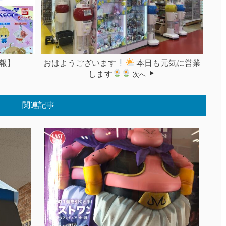
報】
おはようございます
本日も元気に営業
します
次へ
関連記事