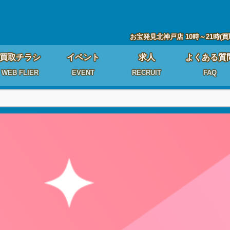
お宝発見北神戸店 10時～21時(買
買取チラシ
イベント
求人
よくある質
WEB FLIER
EVENT
RECRUIT
FAQ