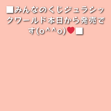
■みんなのくじジュラシッ
クワールド本日から発売で
す(o^^o)
■