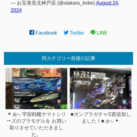
— お宝発見北神戸店 (@otakara_kobe)
August 24,
2024
Facebook
Twitter
LINE
同カテゴリー前後の記事
宇宙戦艦ヤマトシリ
■ガンプラガチャS賞追加し
前へ
ーズのプラモデルを お買い
ました！■
次へ
取りさせていただきまし
た。