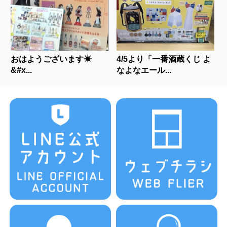
おはようございます☀
4/5より「一番酒蔵くじ よ
&#x...
なよなエール...