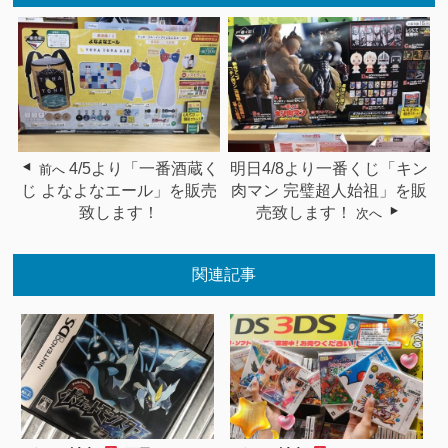
4/5より「一番酒蔵く
明日4/8より一番くじ「キン
前へ
じ よなよなエール」を販売
肉マン 完璧超人始祖」を販
致します！
売致します！
次へ
関連記事