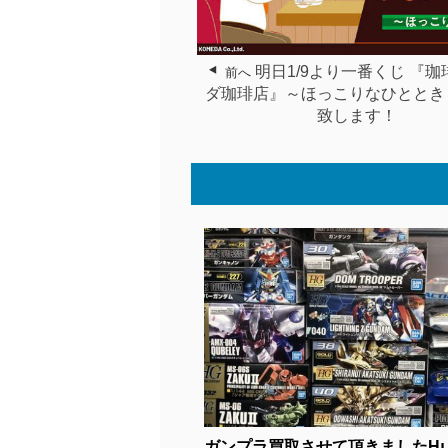
明日1/9より一番くじ 『珈
前へ
ダ珈琲店』～ほっこりなひととき
致します！
ガンプラ買取させて頂きましたǶ..