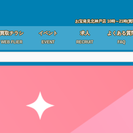
お宝発見北神戸店 10時～21時(買
買取チラシ
イベント
求人
よくある質
WEB FLIER
EVENT
RECRUIT
FAQ