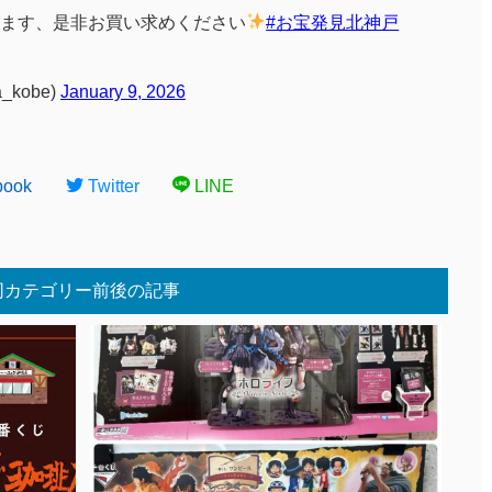
ます、是非お買い求めください
#お宝発見北神戸
_kobe)
January 9, 2026
book
Twitter
LINE
同カテゴリー前後の記事