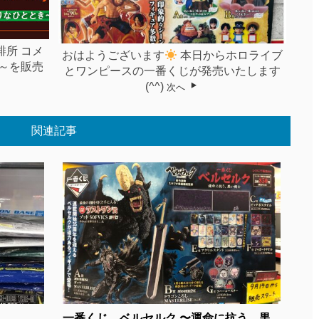
琲所 コメ
おはようございます
本日からホロライブ
～を販売
とワンピースの一番くじが発売いたします
(^^)
次へ
関連記事
.
一番くじ ベルセルク 〜運命に抗う、黒