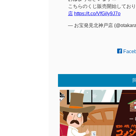
こちらのくじ販売開始しており
店
https://t.co/VfGiIy9J7o
— お宝発見北神戸店 (@otakara
Face