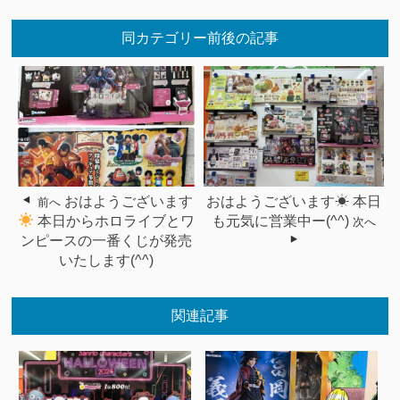
同カテゴリー前後の記事
おはようございます
おはようございます☀ 本日
前へ
本日からホロライブとワ
も元気に営業中ー(^^)
次へ
ンピースの一番くじが発売
いたします(^^)
関連記事