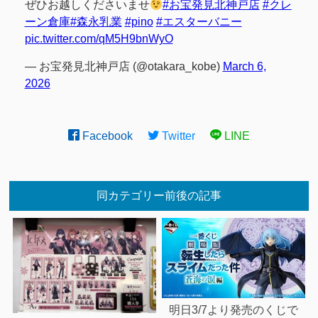
ぜひお越しくださいませ
#お宝発見北神戸店
#クレ
ーン倉庫
#森永乳業
#pino
#エスターバニー
pic.twitter.com/qM5H9bnWyO
— お宝発見北神戸店 (@otakara_kobe)
March 6,
2026
Facebook
Twitter
LINE
同カテゴリー前後の記事
明日3/7より発売のくじで