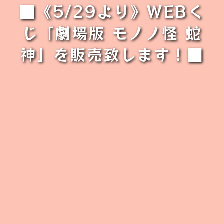
■《5/29より》WEBく
じ「劇場版 モノノ怪 蛇
神」を販売致します！■