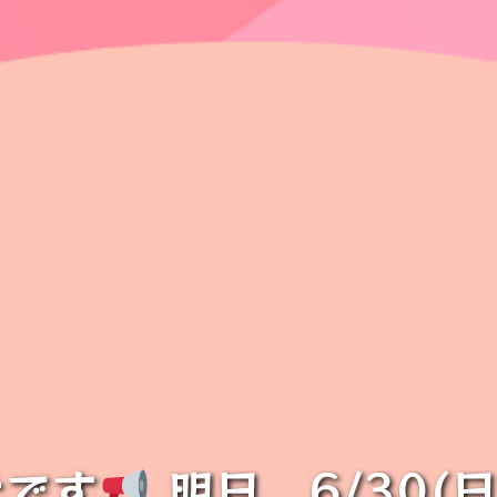
せです
明日、6/30(