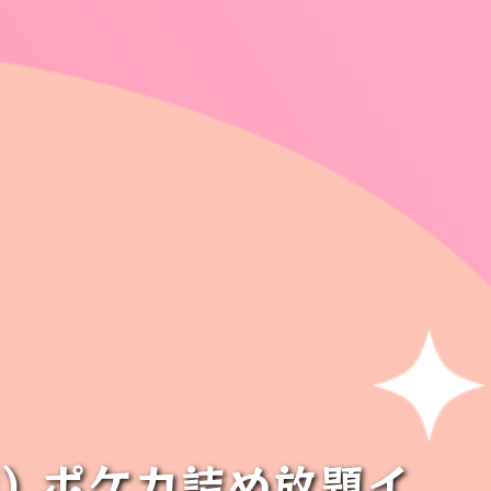
日) ポケカ詰め放題イ