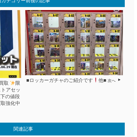
同カテゴリー前後の記事
■ロッカーガチャのご紹介です
他■
次へ
X買取
限
ストアセッ
以下の値段
買取強化中
関連記事