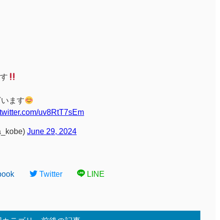
す
ざいます
.twitter.com/uv8RtT7sEm
_kobe)
June 29, 2024
book
Twitter
LINE