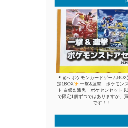
ポケモンカードゲームBO
前へ
定1BOX
一撃&蓮撃 ポケモン
ト 白銀& 漆黒 ポケセンセット 
で限定1個ずつではありますが、
です！！