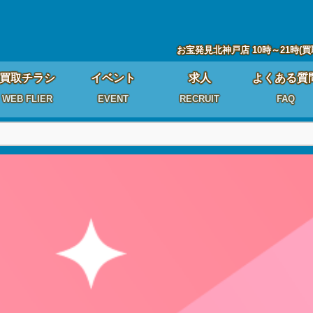
お宝発見北神戸店 10時～21時(買
買取チラシ
イベント
求人
よくある質
WEB FLIER
EVENT
RECRUIT
FAQ