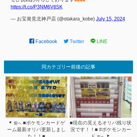
https://t.co/P3NM6VtlSK
— お宝発見北神戸店 (@otakara_kobe)
July 15, 2024
Facebook
Twitter
LINE
同カテゴリー前後の記事
■ポケモンカードゲ
■現在の見えるオリパ残り状
前へ
ーム最新オリパ更新しまし
況です！！■ #ポケモンカー
た！！■
ド
次へ