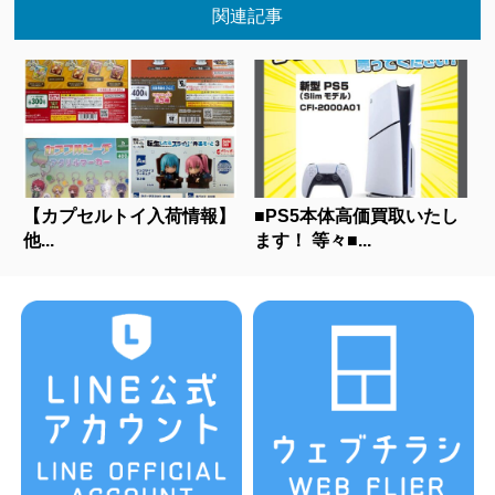
関連記事
【カプセルトイ入荷情報】
■PS5本体高価買取いたし
他...
ます！ 等々■...