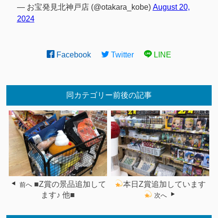
— お宝発見北神戸店 (@otakara_kobe)
August 20,
2024
Facebook
Twitter
LINE
同カテゴリー前後の記事
■Z賞の景品追加して
本日Z賞追加しています
前へ
ます♪ 他■
次へ