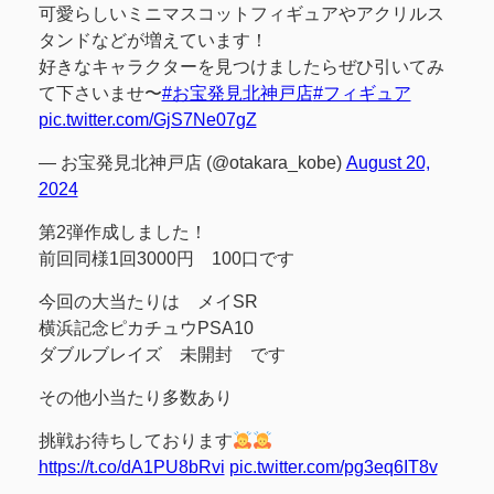
可愛らしいミニマスコットフィギュアやアクリルス
タンドなどが増えています！
好きなキャラクターを見つけましたらぜひ引いてみ
て下さいませ〜
#お宝発見北神戸店
#フィギュア
pic.twitter.com/GjS7Ne07gZ
— お宝発見北神戸店 (@otakara_kobe)
August 20,
2024
第2弾作成しました！
前回同様1回3000円 100口です
今回の大当たりは メイSR
横浜記念ピカチュウPSA10
ダブルブレイズ 未開封 です
その他小当たり多数あり
挑戦お待ちしております
https://t.co/dA1PU8bRvi
pic.twitter.com/pg3eq6IT8v