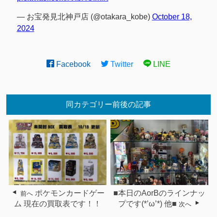
— お宝発見北神戸店 (@otakara_kobe)
October 18,
2024
Facebook
Twitter
LINE
同カテゴリー前後の記事
ポケモンカードゲー
■本日のAorBのラインナッ
前へ
ム 現在の買取表です！！
プです(*’ω’*) 他■
次へ