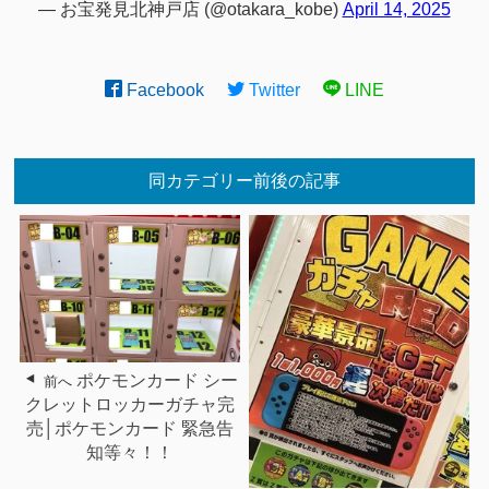
— お宝発見北神戸店 (@otakara_kobe)
April 14, 2025
Facebook
Twitter
LINE
同カテゴリー前後の記事
ポケモンカード シー
前へ
クレットロッカーガチャ完
売│ポケモンカード 緊急告
知等々！！