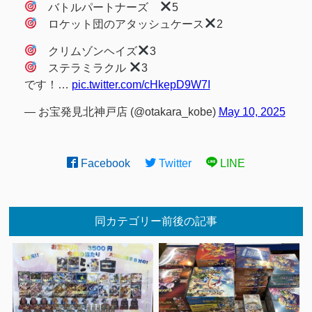
バトルパートナーズ
5
ロケット団のアタッシュケース
2
クリムゾンヘイズ
3
ステラミラクル
3
です！…
pic.twitter.com/cHkepD9W7I
— お宝発見北神戸店 (@otakara_kobe)
May 10, 2025
Facebook
Twitter
LINE
同カテゴリー前後の記事