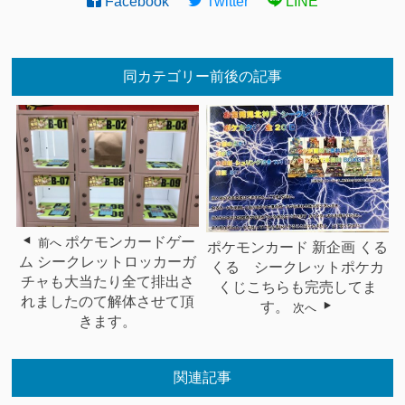
Facebook
Twitter
LINE
同カテゴリー前後の記事
ポケモンカードゲー
前へ
ポケモンカード 新企画 くる
ム シークレットロッカーガ
くる シークレットポケカ
チャも大当たり全て排出さ
くじこちらも完売してま
れましたのて解体させて頂
す。
次へ
きます。
関連記事