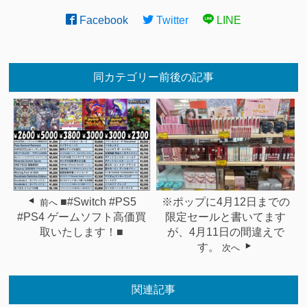
Facebook
Twitter
LINE
同カテゴリー前後の記事
■#Switch #PS5
※ポップに4月12日までの
前へ
#PS4 ゲームソフト高価買
限定セールと書いてます
取いたします！■
が、4月11日の間違えで
す。
次へ
関連記事