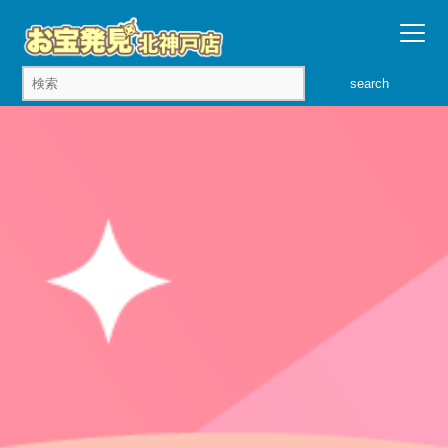
search