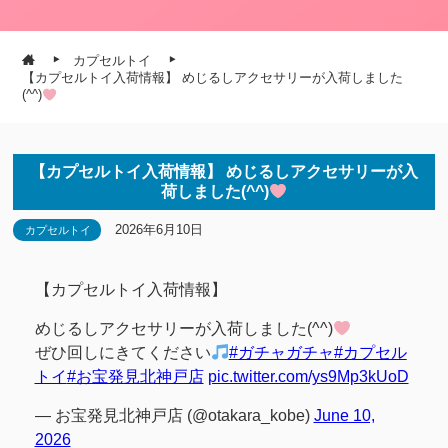
カプセルトイ
【カプセルトイ入荷情報】 めじるしアクセサリーが入荷しました
(^^)
【カプセルトイ入荷情報】 めじるしアクセサリーが入
荷しました(^^)
2026年6月10日
カプセルトイ
【カプセルトイ入荷情報】
めじるしアクセサリーが入荷しました(^^)
ぜひ回しにきてください
#ガチャガチャ
#カプセル
トイ
#お宝発見北神戸店
pic.twitter.com/ys9Mp3kUoD
— お宝発見北神戸店 (@otakara_kobe)
June 10,
2026