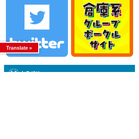
Translate »
カテゴリー
カテゴリー
アーカイブ
アーカイブ
人気記事