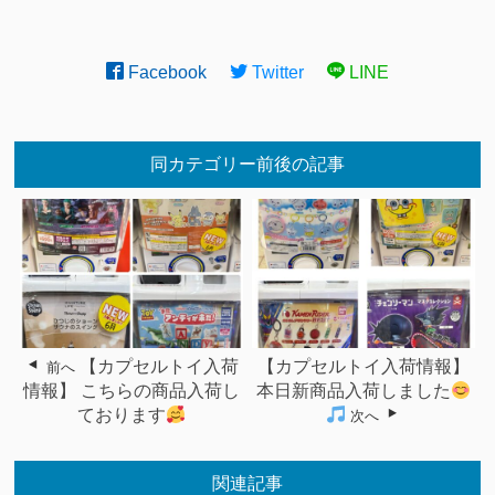
Facebook
Twitter
LINE
同カテゴリー前後の記事
【カプセルトイ入荷
【カプセルトイ入荷情報】
前へ
情報】 こちらの商品入荷し
本日新商品入荷しました
ております
次へ
関連記事