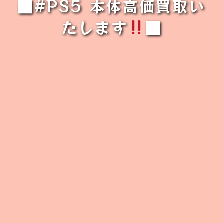
■#PS5 本体高価買取い
たします
■