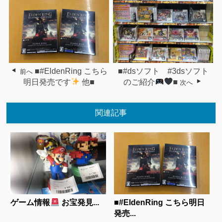
■#EldenRing こちら
■#dsソフト #3dsソフト
前へ
明日発売です
他■
のご紹介
■
次へ
関連記事
ゲーム情報
お宝発見...
■#EldenRing こちら明日
発売...