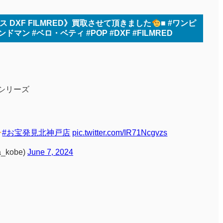
ス DXF FILMRED》買取させて頂きました
■ #ワンピ
ンドマン #ベロ・ベティ #POP #DXF #FILMRED
シリーズ
#お宝発見北神戸店
pic.twitter.com/IR71Ncgvzs
_kobe)
June 7, 2024