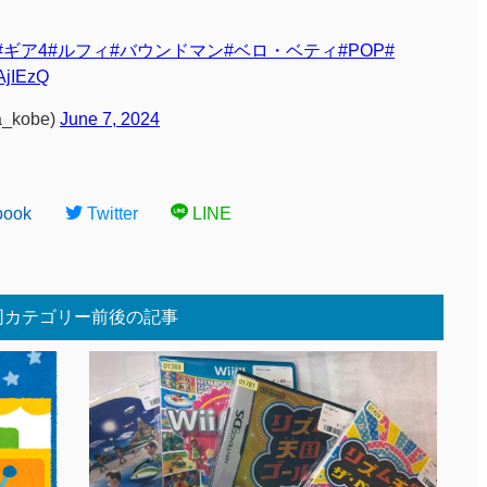
#ギア4
#ルフィ
#バウンドマン
#ベロ・ベティ
#POP
#
YAjIEzQ
_kobe)
June 7, 2024
book
Twitter
LINE
同カテゴリー前後の記事