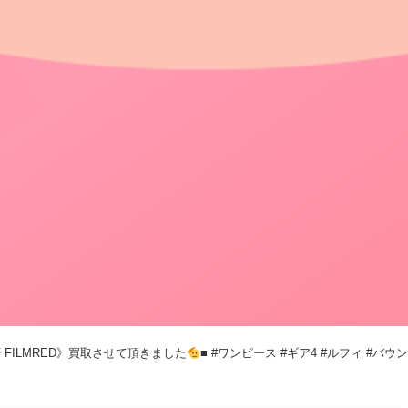
F FILMRED》買取させて頂きました
■ #ワンピース #ギア4 #ルフィ #バウンド