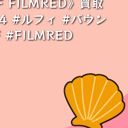
 FILMRED》買取
4 #ルフィ #バウン
 #FILMRED