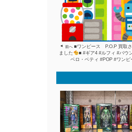
■ワンピース P.O.P 買取
前へ
ました
■ #ギア4 #ルフィ #バウ
ベロ・ベティ #POP #ワン