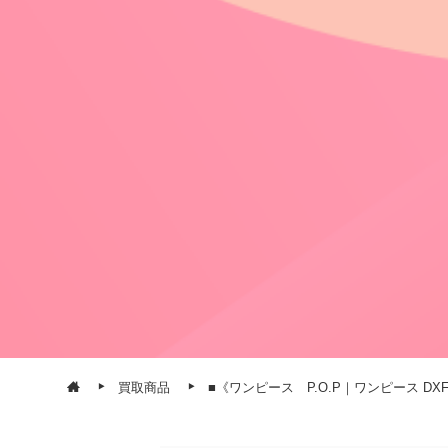
買取商品
■《ワンピース P.O.P｜ワンピース DX