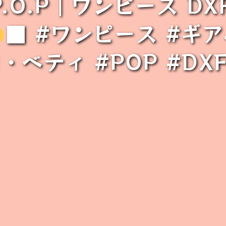
O.P｜ワンピース DXF
■ #ワンピース #ギア
ベティ #POP #DXF