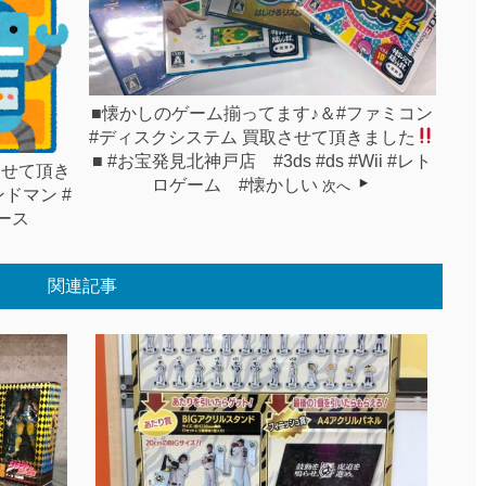
■懐かしのゲーム揃ってます♪＆#ファミコン
#ディスクシステム 買取させて頂きました
■ #お宝発見北神戸店 #3ds #ds #Wii #レト
させて頂き
ロゲーム #懐かしい
次へ
ンドマン #
ピース
関連記事