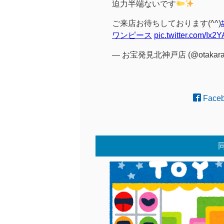
迫力半端ないです
ご来店お待ちしております(^^)
ワンピース
pic.twitter.com/Ix2
— お宝発見北神戸店 (@otakara
Face