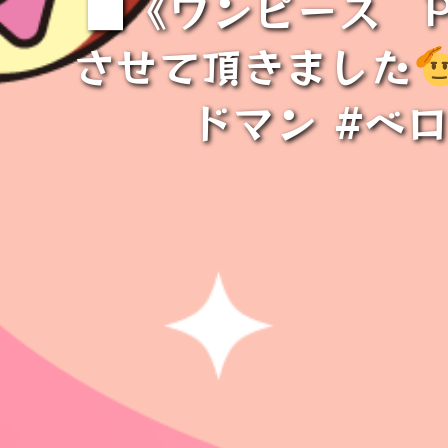
■《ワンピース P.
させて頂きました
ドマン #ベロ・