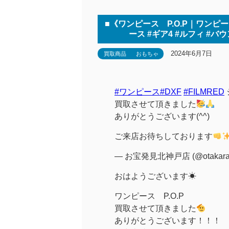
■《ワンピース P.O.P｜ワンピー
ース #ギア4 #ルフィ #バウ
2024年6月7日
買取商品
おもちゃ
#ワンピース
#DXF
#FILMRED
買取させて頂きました
ありがとうございます(^^)
ご来店お待ちしております
— お宝発見北神戸店 (@otakara
おはようございます☀
ワンピース P.O.P
買取させて頂きました
ありがとうございます！！！