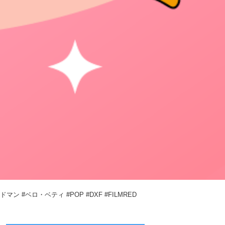
マン #ベロ・ベティ #POP #DXF #FILMRED