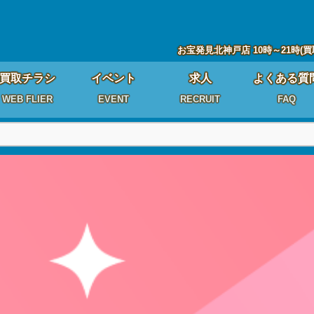
お宝発見北神戸店 10時～21時(買
買取チラシ
イベント
求人
よくある質
WEB FLIER
EVENT
RECRUIT
FAQ