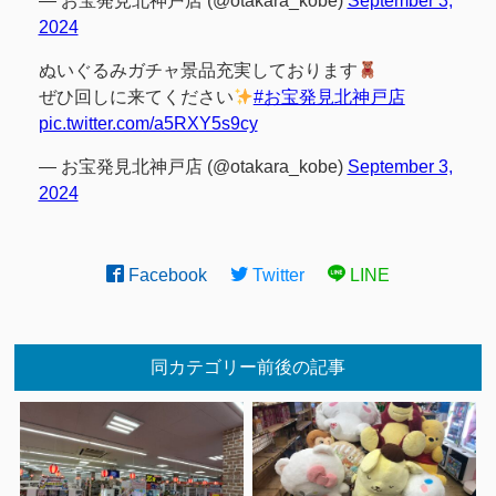
— お宝発見北神戸店 (@otakara_kobe)
September 3,
2024
ぬいぐるみガチャ景品充実しております
ぜひ回しに来てください
#お宝発見北神戸店
pic.twitter.com/a5RXY5s9cy
— お宝発見北神戸店 (@otakara_kobe)
September 3,
2024
Facebook
Twitter
LINE
同カテゴリー前後の記事