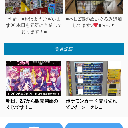
■おはようございま
■本日Z賞のぬいぐるみ追加
前へ
す☀ 本日も元気に営業して
してます♪
■
次へ
おります！■
関連記事
明日、2/7から販売開始の
ポケモンカード 売り切れ
くじです！...
ていた シークレ...