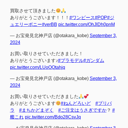
買取させて頂きました
ありがとうございます！！！
#ワンピース
#POP
#ジ
ュエリーボニー
#verBB
pic.twitter.com/OhJlDh0pnM
— お宝発見北神戸店 (@otakara_kobe)
September 3,
2024
お買い取りさせていただきました！
ありがとうございます♪
#プラモデル
#ガンダム
pic.twitter.com/LUoOQtahjq
— お宝発見北神戸店 (@otakara_kobe)
September 3,
2024
お買い取りさせていただきました
ありがとうございます
#ねんどろいど
#プリパ
ラ
#まちかどまぞく
#ご注文はうさぎですか
？
#
艦これ
pic.twitter.com/Bdo28CsvJq