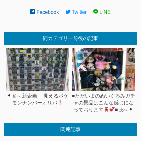
Facebook
Twitter
LINE
同カテゴリー前後の記事
新企画 見えるポケ
■ただいまのぬいぐるみガチ
前へ
モンナンバーオリパ
ャの景品はこんな感じにな
っております
■
次へ
関連記事