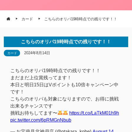
カード
こちらのオリパ19時時点での残りです！！
こちらのオリパ19時時点での残りです！！
2024年8月14日
カード
こちらのオリパ19時時点での残りです！！
まだまだ上位賞残ってます！
本日と明日15日はVポイントも10倍キャンペーン中
です！
こちらのオリパも対象になりますので、お得に挑戦
出来るチャンスです
挑戦お待ちしてます〜
https://t.co/LaTkM01h9h
pic.twitter.com/6pRMGnNbub
— お宝発見北神戸店 (@otakara_kobe)
August 14,